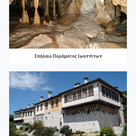
Σπήλαιο Περάματος Ιωαννίνων