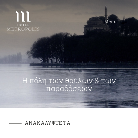
Menu
Η πόλη των θρύλων & των
παραδόσεων
ΑΝΑΚΑΛΥΨΤΕ ΤA